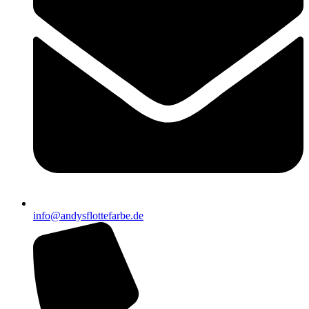
info@andysflottefarbe.de