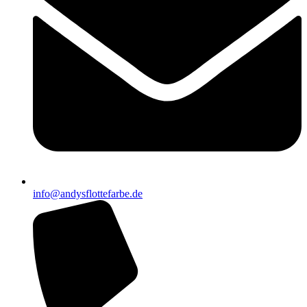
info@andysflottefarbe.de