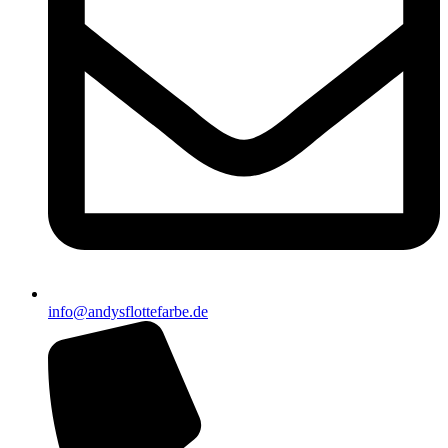
info@andysflottefarbe.de